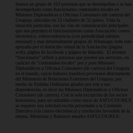
Somos un grupo de 163 personas que se desempeñan o se han
desempeñado
como funcionarios contratados locales en
Misiones Diplomáticas u Oficinas
Consulares (de carrera) del
Uruguay, ubicadas en 53 ciudades de 32 países.
Vista la
situación particular, son las vías de comunicación principales
que nos
permiten el funcionamiento como Asociación: correo
electrónico, videoconferencia
(con periodicidad mínima
mensual) y mas informalmente grupos de Whatsapp; todo
esto
apoyado por el domicilio virtual de la Asociación (página
web), página de
facebook y página de linkedin.
El término
“funcionario” refiere a personas que presten sus servicios, en
carácter de
“contratados locales” por y para Misiones
Diplomáticas u Oficinas Consulares (de
carrera) del Uruguay
en el mundo, cuyos haberes (sueldos) provienen directamente
del Ministerio de Relaciones Exteriores del Uruguay, por
medio de Partidas
Ordinarias giradas por este a sus
dependencias, es decir las Misiones Diplomáticas
y Oficinas
Consulares (de carrera).
Con la sola excepción de los socios
honorarios, para ser admitido como socio de
ASFUCOUREX
se requiere una solicitud escrita presentada a la Comisión
Directiva
(vía correo electrónico) y resolución favorable de la
misma.
Memorias y Balances anuales ASFUCOUREX: